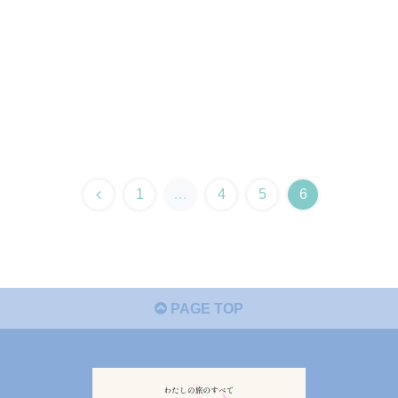
1
…
4
5
6
PAGE TOP