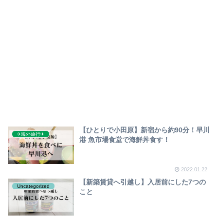
【ひとりで小田原】新宿から約90分！早川
✈︎海外旅行✈︎
港 魚市場食堂で海鮮丼食す！
2022.01.22
【新築賃貸へ引越し】入居前にした7つの
Uncategorized
こと