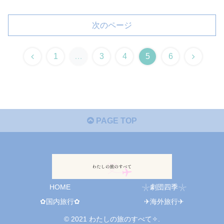
次のページ
1
…
3
4
5
6
PAGE TOP
HOME
𓇼劇団四季𓇼
✿国内旅行✿
✈︎海外旅行✈︎
© 2021 わたしの旅のすべて✧.