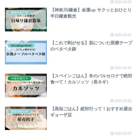
2022.04.05
【神奈川/鎌倉】金運up サクッとおひとり
✿国内旅行✿
半日鎌倉観光
2022.04.02
【これで剥がせる】肌についた医療テープ
Uncategorized
のベタベタ跡
2022.03.26
【スペインごはん】冬のバルセロナで絶対
✈︎海外旅行✈︎
食べて！カルソッツ（長ネギ）
2022.03.05
【高知ごはん】絶対行って！おすすめ屋台
✿国内旅行✿
ギョーザ店
2022.03.03