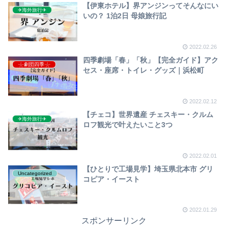
【伊東ホテル】界アンジンってそんなにい
✈︎海外旅行✈︎
いの？ 1泊2日 母娘旅行記
2022.02.26
四季劇場「春」「秋」【完全ガイド】アク
𓇼劇団四季𓇼
セス・座席・トイレ・グッズ｜浜松町
2022.02.12
【チェコ】世界遺産 チェスキー・クルム
✈︎海外旅行✈︎
ロフ観光で叶えたいこと3つ
2022.02.01
【ひとりで工場見学】埼玉県北本市 グリ
Uncategorized
コピア・イースト
2022.01.29
スポンサーリンク